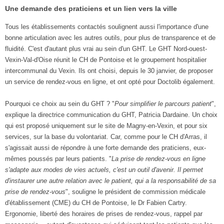
Une demande des praticiens et un lien vers la ville
Tous les établissements contactés soulignent aussi l'importance d'une
bonne articulation avec les autres outils, pour plus de transparence et de
fluidité. C'est d'autant plus vrai au sein d'un GHT. Le GHT Nord-ouest-
Vexin-Val-d'Oise réunit le CH de Pontoise et le groupement hospitalier
intercommunal du Vexin. Ils ont choisi, depuis le 30 janvier, de proposer
un service de rendez-vous en ligne, et ont opté pour Doctolib également.
Pourquoi ce choix au sein du GHT ? "
Pour simplifier le parcours patient
",
explique la directrice communication du GHT, Patricia Dardaine. Un choix
qui est proposé uniquement sur le site de Magny-en-Vexin, et pour six
services, sur la base du volontariat. Car, comme pour le CH d'Arras, il
s'agissait aussi de répondre à une forte demande des praticiens, eux-
mêmes poussés par leurs patients. "
La prise de rendez-vous en ligne
s'adapte aux modes de vies actuels, c'est un outil d'avenir. Il permet
d'instaurer une autre relation avec le patient, qui a la responsabilité de sa
prise de rendez-vous
", souligne le président de commission médicale
d'établissement (CME) du CH de Pontoise, le Dr Fabien Cartry.
Ergonomie, liberté des horaires de prises de rendez-vous, rappel par