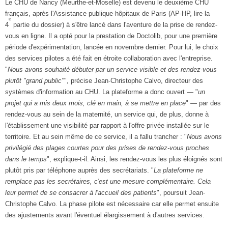
Le CHU de Nancy (Meurthe-et-Moselle) est devenu le deuxième CHU
français, après l'Assistance publique-hôpitaux de Paris (AP-HP, lire la
e
4
partie du dossier) à s'être lancé dans l'aventure de la prise de rendez-
vous en ligne. Il a opté pour la prestation de Doctolib, pour une première
période d'expérimentation, lancée en novembre dernier. Pour lui, le choix
des services pilotes a été fait en étroite collaboration avec l'entreprise.
"
Nous avons souhaité débuter par un service visible et des rendez-vous
plutôt "grand public"
", précise Jean-Christophe Calvo, directeur des
systèmes d'information au CHU. La plateforme a donc ouvert — "
un
projet qui a mis deux mois, clé en main, à se mettre en place
" — par des
rendez-vous au sein de la maternité, un service qui, de plus, donne à
l'établissement une visibilité par rapport à l'offre privée installée sur le
territoire. Et au sein même de ce service, il a fallu trancher : "
Nous avons
privilégié des plages courtes pour des prises de rendez-vous proches
dans le temps
", explique-t-il. Ainsi, les rendez-vous les plus éloignés sont
plutôt pris par téléphone auprès des secrétariats. "
La plateforme ne
remplace pas les secrétaires, c'est une mesure complémentaire. Cela
leur permet de se consacrer à l'accueil des patients
", poursuit Jean-
Christophe Calvo. La phase pilote est nécessaire car elle permet ensuite
des ajustements avant l'éventuel élargissement à d'autres services.