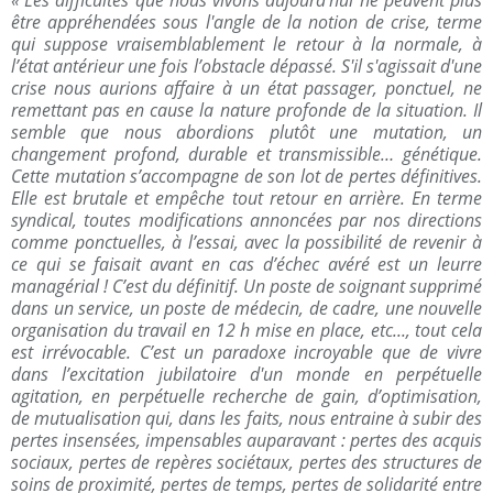
« Les difficultés que nous vivons aujourd’hui ne peuvent plus
être appréhendées sous l'angle de la notion de crise, terme
qui suppose vraisemblablement le retour à la normale, à
l’état antérieur une fois l’obstacle dépassé. S'il s'agissait d'une
crise nous aurions affaire à un état passager, ponctuel, ne
remettant pas en cause la nature profonde de la situation. Il
semble que nous abordions plutôt une mutation, un
changement profond, durable et transmissible… génétique.
Cette mutation s’accompagne de son lot de pertes définitives.
Elle est brutale et empêche tout retour en arrière. En terme
syndical, toutes modifications annoncées par nos directions
comme ponctuelles, à l’essai, avec la possibilité de revenir à
ce qui se faisait avant en cas d’échec avéré est un leurre
managérial ! C’est du définitif. Un poste de soignant supprimé
dans un service, un poste de médecin, de cadre, une nouvelle
organisation du travail en 12 h mise en place, etc..., tout cela
est irrévocable. C’est un paradoxe incroyable que de vivre
dans l’excitation jubilatoire d'un monde en perpétuelle
agitation, en perpétuelle recherche de gain, d’optimisation,
de mutualisation qui, dans les faits, nous entraine à subir des
pertes insensées, impensables auparavant : pertes des acquis
sociaux, pertes de repères sociétaux, pertes des structures de
soins de proximité, pertes de temps, pertes de solidarité entre